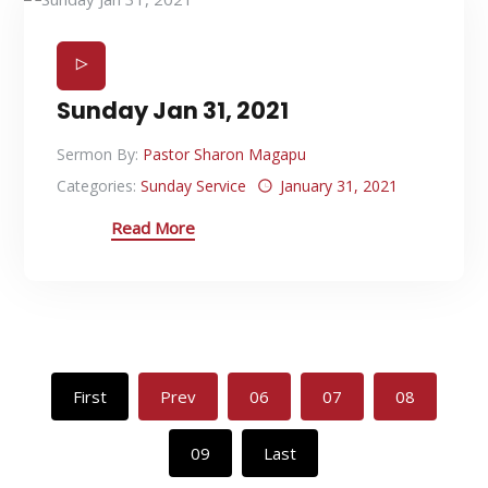
Sunday Jan 31, 2021
Sermon By:
Pastor Sharon Magapu
Categories:
Sunday Service
January 31, 2021
Read More
First
Prev
06
07
08
09
Last