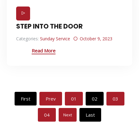
STEP INTO THE DOOR
Categories:
Sunday Service
October 9, 2023
Read More
First
Prev
01
02
03
04
Last
Next